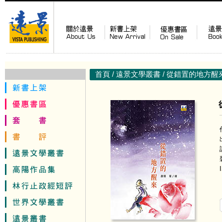
首頁
/
遠景文學叢書
/ 從錯置的地方醒