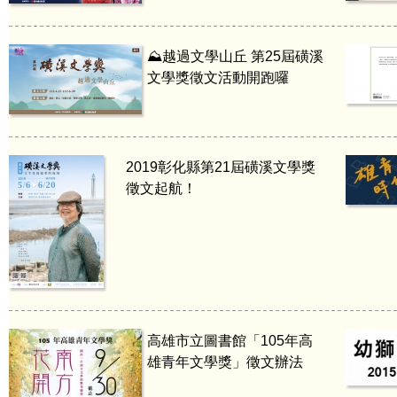
⛰️越過文學山丘 第25屆磺溪
文學獎徵文活動開跑囉
2019彰化縣第21屆磺溪文學獎
徵文起航！
高雄市立圖書館「105年高
雄青年文學獎」徵文辦法