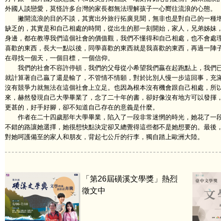
外國人談戀愛，莫怪許多台灣的家長都無法理解孩子一心嚮往流浪的心態。
撇開流浪的目的不談，其實出外旅行拓廣見聞，無非也是對自己的一種增
缺乏的，其實是和自己相處的時間，從出生的那一刻開始，家人，兄弟姊妹
身邊，都在教導我們這個社會的價值觀，我們不懂得和自己相處，也不會處
喜歡的東西，長大一點以後，同學喜歡的東西就是我喜歡的東西，再過一陣
在尋找一個天，一個目標，一個信仰。
我們的社會不容許停頓，我們的父母從小希望我們贏在起跑點上，我們已
就計算著自己贏了還是輸了，不管情不情願，對於比別人慢一步這回事，充
沒有競爭力就無法在這個社會上立足。也因為根本沒有機會跟自己相處，所
來，赫然發現自己大學畢業了，念了二十年的書，卻好像沒有地方可以發揮
更甚的，好手好腳，卻不知道自己存在的意義是什麼。
作者在二十四歲那年大學畢業，陷入了一段非常迷惘的時光，她花了一段
不錯的路讓她選擇，她很想快點決定卻又總覺得這些都不是她想要的。最後
對她呵護備至的家人和朋友，背起七公斤的行李，獨自踏上歐洲大陸。
「第26屆磺溪文學獎」熱烈
徵文中