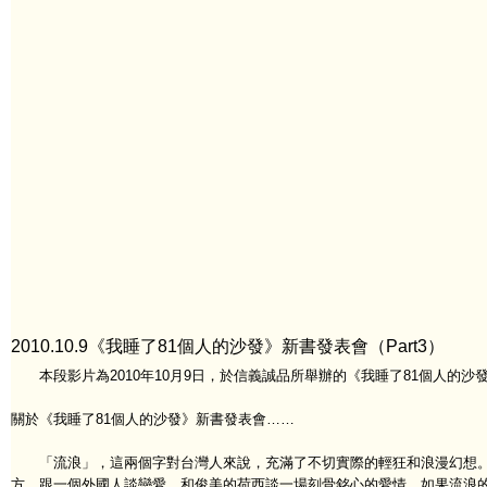
2010.10.9《我睡了81個人的沙發》新書發表會（Part3）
本段影片為2010年10月9日，於信義誠品所舉辦的《我睡了81個人的沙
關於《我睡了81個人的沙發》新書發表會……
「流浪」，這兩個字對台灣人來說，充滿了不切實際的輕狂和浪漫幻想。
方，跟一個外國人談戀愛，和俊美的荷西談一場刻骨銘心的愛情。如果流浪