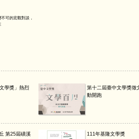
不可的宏觀對談，
在
溪文學獎」熱烈
第十二屆臺中文學獎徵
動開跑
丘 第25屆磺溪
111年基隆文學獎