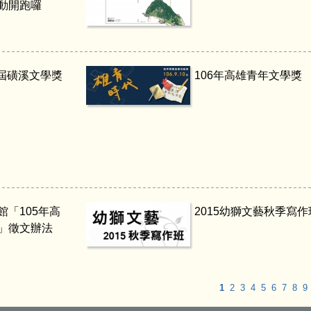
動開跑囉
1屆磺溪文學獎
106年高雄青年文學獎
館「105年高
2015幼獅文藝秋季寫作
」徵文辦法
1
2
3
4
5
6
7
8
9