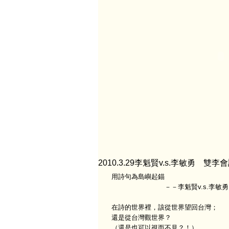
2010.3.29李魁賢v.s.李敏勇 雙李會
用詩句為島嶼起錨
－－李魁賢v.s.李敏勇 
在詩的世界裡，該從世界望回台灣；
還是從台灣觀世界？
（還是也可以視而不見？！）