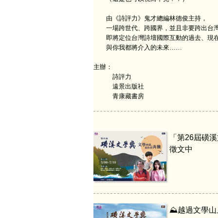
由《詩評力》鬼才總編林德俊主持，
一場跨世代、跨國界，並且非要跨出台灣
即將定位台灣詩壇國際互動的過去、現
與你我都將介入的未來……
主辦：
詩評力
遠景出版社
青康藏書房
「第26屆磺
徵文中
⛰️越過文學山