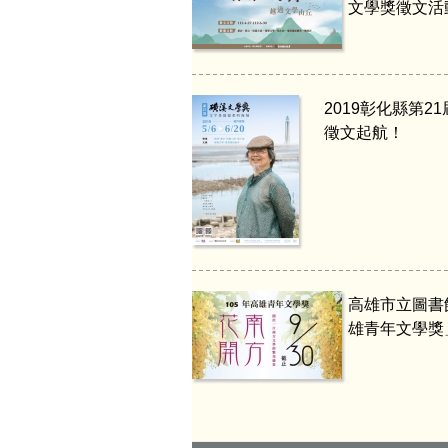
文學獎徵文活
2019彰化縣第2
徵文起航！
高雄市立圖書
雄青年文學獎