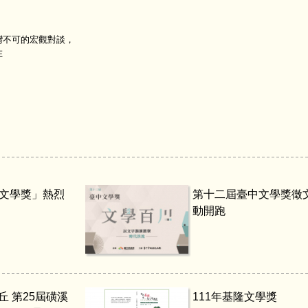
不可的宏觀對談，
在
溪文學獎」熱烈
第十二屆臺中文學獎徵
動開跑
丘 第25屆磺溪
111年基隆文學獎