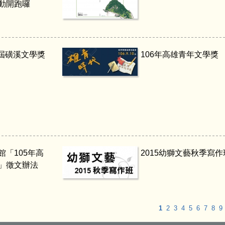
動開跑囉
1屆磺溪文學獎
106年高雄青年文學獎
館「105年高
2015幼獅文藝秋季寫作
」徵文辦法
1
2
3
4
5
6
7
8
9