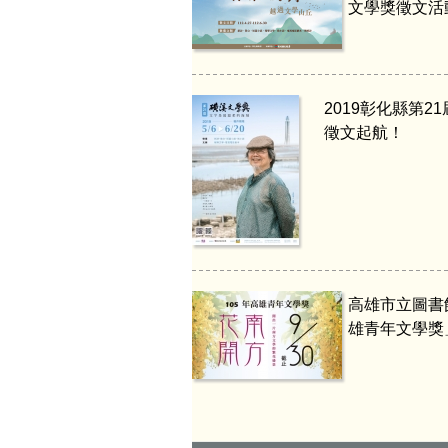
文學獎徵文活
2019彰化縣第2
徵文起航！
高雄市立圖書
雄青年文學獎