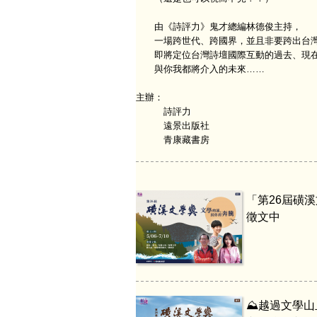
由《詩評力》鬼才總編林德俊主持，
一場跨世代、跨國界，並且非要跨出台灣
即將定位台灣詩壇國際互動的過去、現
與你我都將介入的未來……
主辦：
詩評力
遠景出版社
青康藏書房
「第26屆磺
徵文中
⛰️越過文學山