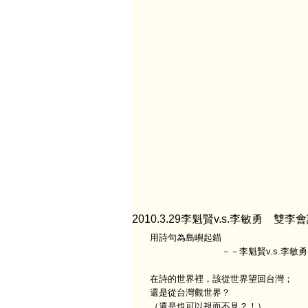
2010.3.29李魁賢v.s.李敏勇 雙李會
用詩句為島嶼起錨
－－李魁賢v.s.李敏勇 
在詩的世界裡，該從世界望回台灣；
還是從台灣觀世界？
（還是也可以視而不見？！）