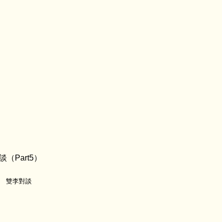
談（Part5）
雙李對談