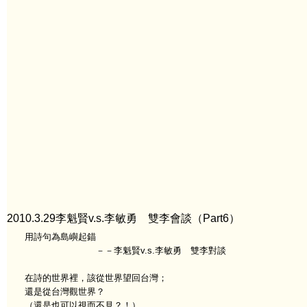
2010.3.29李魁賢v.s.李敏勇 雙李會談（Part6）
用詩句為島嶼起錨
－－李魁賢v.s.李敏勇 雙李對談
在詩的世界裡，該從世界望回台灣；
還是從台灣觀世界？
（還是也可以視而不見？！）