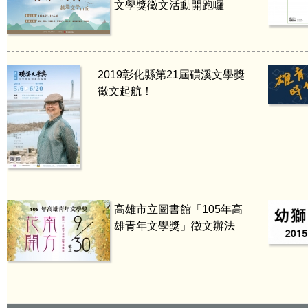
文學獎徵文活動開跑囉
2019彰化縣第21屆磺溪文學獎
徵文起航！
高雄市立圖書館「105年高
雄青年文學獎」徵文辦法