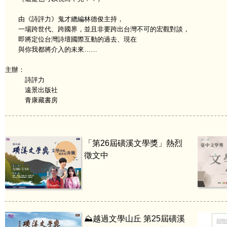
由《詩評力》鬼才總編林德俊主持，
一場跨世代、跨國界，並且非要跨出台灣不可的宏觀對談，
即將定位台灣詩壇國際互動的過去、現在
與你我都將介入的未來……
主辦：
詩評力
遠景出版社
青康藏書房
「第26屆磺溪文學獎」熱烈
徵文中
⛰️越過文學山丘 第25屆磺溪