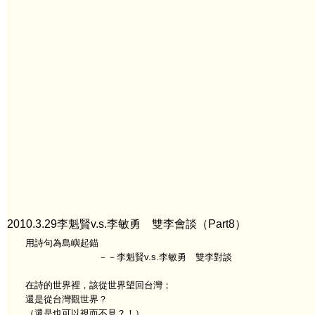
2010.3.29李魁賢v.s.李敏勇 雙李會談（Part8）
用詩句為島嶼起錨
－－李魁賢v.s.李敏勇 雙李對談
在詩的世界裡，該從世界望回台灣；
還是從台灣觀世界？
（還是也可以視而不見？！）