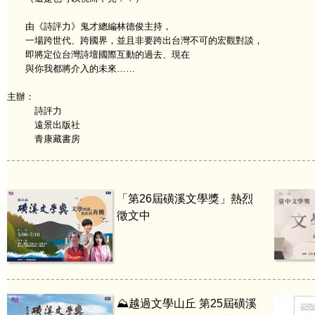
由《詩評力》鬼才總編林德俊主持，
一場跨世代、跨國界，並且非要跨出台灣不可的宏觀對談，
即將定位台灣詩壇國際互動的過去、現在
與你我都將介入的未來……
主辦：
詩評力
遠景出版社
青康藏書房
「第26屆磺溪文學獎」熱烈
徵文中
⛰️越過文學山丘 第25屆磺溪