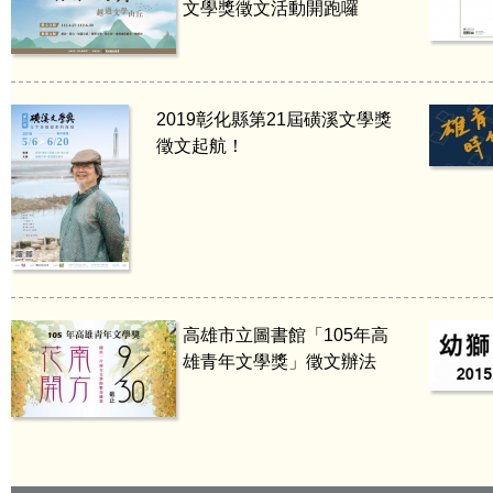
文學獎徵文活動開跑囉
2019彰化縣第21屆磺溪文學獎
徵文起航！
高雄市立圖書館「105年高
雄青年文學獎」徵文辦法