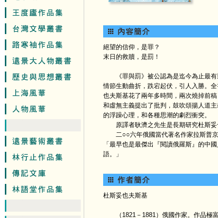
絕望的信仰，是罪？
末日的救贖，是罰！
《罪與罰》被公認為是迄今為止最有影
情節生動曲折，跌宕起伏，引人入勝。全
也夫斯基花了兩年多時間，兩次燒掉前稿
和虛無主義提出了批判，鼓吹頌揚人道主
的浮躁心理，和各種思潮的劇烈衝突。
原譯者耿濟之先生是長期研究杜斯妥也
二○○六年俄國當代著名作家拉斯普京
「最早也是最傑出『閱讀俄羅斯』的中國
語。」
杜斯妥也夫斯基
（1821－1881）俄國作家。作品