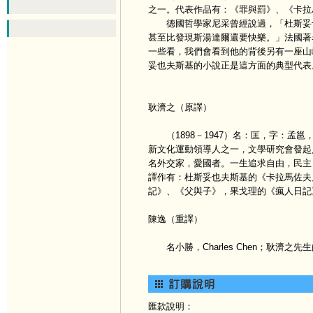
之一。代表作品有：《罪與罰》、《卡拉
德國哲學家尼采曾經說過，「杜斯妥也
甚至比發現斯湯達爾還要快樂。」法國著
一些看，我們會看到他的背後另有一座山
妥也夫斯基的小說正是這方面的典型代表
耿濟之（原譯）
（1898－1947）名：匡，字：孟邕
新文化運動領導人之一，文學研究會發起
名外交家，愛國者。一生追求自由，民主
譯作有：杜斯妥也夫斯基的《卡拉馬佐夫
記》、《父與子》，果戈理的《瘋人日記
陳逸（重譯）
名小勝，Charles Chen；耿濟
匯款說明：