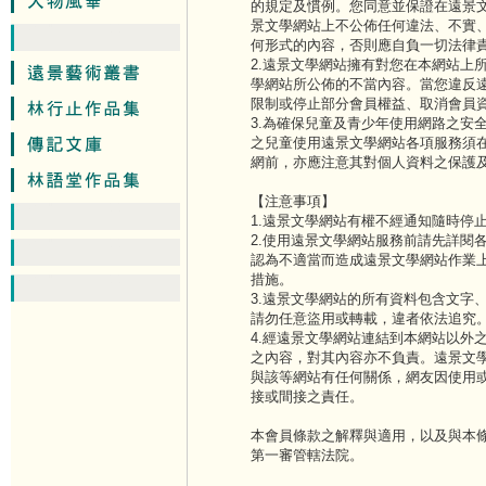
的規定及慣例。您同意並保證在遠景
景文學網站上不公佈任何違法、不實
何形式的內容，否則應自負一切法律
2.遠景文學網站擁有對您在本網站上
學網站所公佈的不當內容。當您違反
限制或停止部分會員權益、取消會員
3.為確保兒童及青少年使用網路之安
之兒童使用遠景文學網站各項服務須
網前，亦應注意其對個人資料之保護
【注意事項】
1.遠景文學網站有權不經通知隨時停
2.使用遠景文學網站服務前請先詳閱
認為不適當而造成遠景文學網站作業
措施。
3.遠景文學網站的所有資料包含文字
請勿任意盜用或轉載，違者依法追究
4.經遠景文學網站連結到本網站以外
之內容，對其內容亦不負責。遠景文
與該等網站有任何關係，網友因使用
接或間接之責任。
本會員條款之解釋與適用，以及與本
第一審管轄法院。