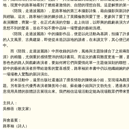
地，現實中的路寒袖看到了燃燒著激情的、自戀的理想自我。這是解禁的第
《陪我，走過波麗路》，是路寒袖的第三本攝影詩集，藉由攝影與新詩的
與經驗。這次，路寒袖行旅的腳步踏上了英國倫敦與愛丁堡，更參與了愛丁堡舉
表演團體，齊聚一堂，在正式表演的空餘，走上街頭，以即興的戲劇表演方
意想不到的驚喜，並在不知不覺中品味一場豐盛的藝術洗禮。
《陪我，走過波麗路》中的攝影作品，便是以此活動為基調，拍攝了許多
的人文風景、古典建築，即使從未造訪該地的讀者，在未讀文字，其心便已
中。
而《陪我，走過波麗路》中所收錄的詩作，風格與主題除揉合了之前兩部
涯》的精髓，尤側重於感情豐沛的情詩書寫。而這次的書寫難度更進一層，
形色色的路人與戲劇表演者，要如何將它們與愛情此單一主題做深刻的聯想
節中的藝術表演者所帶給遊客的驚喜感受，路寒袖於本書中仍以他纖細婉約
一場場教人驚豔的新詩演出。
於本活動中，遠景出版社還邀請了擅長情歌的陳映涵小姐，至現場為觀眾
題。另有新生代優秀表演者陳羨玲小姐、蘇俞姍小姐與許文勃先生，透過表
意境用具體的肢體語言展現出來。我們相信這場活動定能為現場觀眾們帶來
主持人：
吳柳蓓（散文家）
與會嘉賓：
路寒袖（詩人）