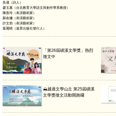
吳晟（詩人）
廖玉蕙（台北教育大學語文與創作學系教授）
陳羨玲（表演藝術家）
蘇俞姍（表演藝術家）
許文勃（表演藝術家）
葉麗晴（遠景出版社發行人）
「第26屆磺溪文學獎」熱烈
徵文中
⛰️越過文學山丘 第25屆磺溪
文學獎徵文活動開跑囉