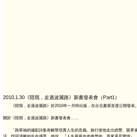
2010.1.30《陪我，走過波麗路》新書發表會（Part1）
《陪我，走過波麗路》於2010年一月時出版，在台北書展首度公開發表
關於《陪我，走過波麗路》新書發表會……
「路寒袖的攝影詩集有解禁現實人生的意義。旅行使他走出經歷、眼界束
活，找回清晰的生命感受。他說，『人生最最血肉痛楚的，原來還是愛情』