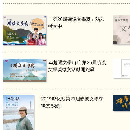
「第26屆磺溪文學獎」熱烈
徵文中
⛰️越過文學山丘 第25屆磺溪
文學獎徵文活動開跑囉
2019彰化縣第21屆磺溪文學獎
徵文起航！