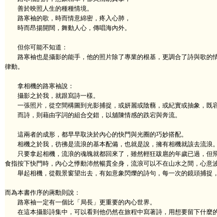
善於映照人生的種種情境。
路寒袖的歌，時而情意綿密，疼入心肺，
時而昂揚開闊，舞動人心，傳唱海內外。
但你可能不知道：
路寒袖也是攝影的能手，他的照片除了專業的根基，更調合了詩與歌的情
律動。
拿相機的路寒袖說：
攝影之於我，就跟寫詩一樣。
一張照片，從空間構圖到光影捕捉，或妍麗或陰蘙，或紀實或抽象，既容
而詩，則藉由字詞的組合交錯，以舖陳情感的跌宕與奔流。
這兩者的成形，都早早取決於內心的快門與光圈的巧妙搭配。
相機之於我，彷彿是流浪的基本配備，也就是說，擁有相機就該去流浪
只要拿起相機，流浪的魂魄就都回來了，雖然輕狂跋扈的年歲已過，但飛
食指按下快門時，內心之悸動沛然暢貫全身，流浪可以不在山水之間，心意
舉起相機，從觀景窗望出去，有如意象閃爍的詩句，每一次的鏡頭捕捉，
而為本書作序的蔣勳則說：
路寒袖一定有一個比「局長」更重要的內心世界。
在這本攝影詩集中，可以看到他仍然在旅程中寫著詩，用想要留下什麼的