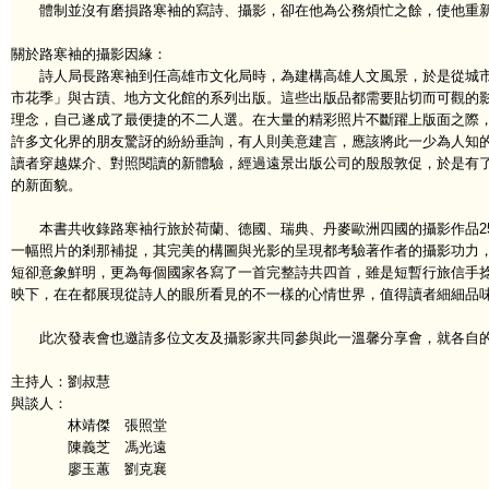
體制並沒有磨損路寒袖的寫詩、攝影，卻在他為公務煩忙之餘，使他重新
關於路寒袖的攝影因緣：
詩人局長路寒袖到任高雄市文化局時，為建構高雄人文風景，於是從城市
市花季」與古蹟、地方文化館的系列出版。這些出版品都需要貼切而可觀的
理念，自己遂成了最便捷的不二人選。在大量的精彩照片不斷躍上版面之際
許多文化界的朋友驚訝的紛紛垂詢，有人則美意建言，應該將此一少為人知
讀者穿越媒介、對照閱讀的新體驗，經過遠景出版公司的殷殷敦促，於是有
的新面貌。
本書共收錄路寒袖行旅於荷蘭、德國、瑞典、丹麥歐洲四國的攝影作品25
一幅照片的剎那補捉，其完美的構圖與光影的呈現都考驗著作者的攝影功力，
短卻意象鮮明，更為每個國家各寫了一首完整詩共四首，雖是短暫行旅信手
映下，在在都展現從詩人的眼所看見的不一樣的心情世界，值得讀者細細品
此次發表會也邀請多位文友及攝影家共同參與此一溫馨分享會，就各自的
主持人：劉叔慧
與談人：
林靖傑 張照堂
陳義芝 馮光遠
廖玉蕙 劉克襄