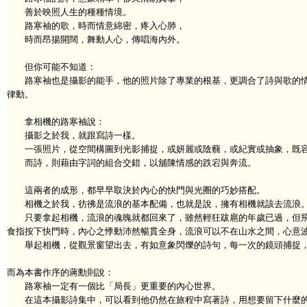
善於映照人生的種種情境。
路寒袖的歌，時而情意綿密，疼入心肺，
時而昂揚開闊，舞動人心，傳唱海內外。
但你可能不知道：
路寒袖也是攝影的能手，他的照片除了專業的根基，更調合了詩與歌的情
律動。
拿相機的路寒袖說：
攝影之於我，就跟寫詩一樣。
一張照片，從空間構圖到光影捕捉，或妍麗或陰蘙，或紀實或抽象，既容
而詩，則藉由字詞的組合交錯，以舖陳情感的跌宕與奔流。
這兩者的成形，都早早取決於內心的快門與光圈的巧妙搭配。
相機之於我，彷彿是流浪的基本配備，也就是說，擁有相機就該去流浪
只要拿起相機，流浪的魂魄就都回來了，雖然輕狂跋扈的年歲已過，但飛
食指按下快門時，內心之悸動沛然暢貫全身，流浪可以不在山水之間，心意
舉起相機，從觀景窗望出去，有如意象閃爍的詩句，每一次的鏡頭捕捉，
而為本書作序的蔣勳則說：
路寒袖一定有一個比「局長」更重要的內心世界。
在這本攝影詩集中，可以看到他仍然在旅程中寫著詩，用想要留下什麼的