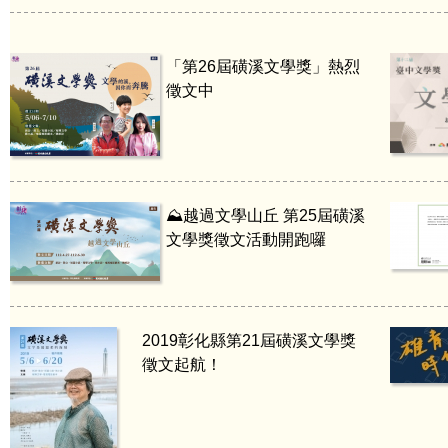
「第26屆磺溪文學獎」熱烈
徵文中
⛰️越過文學山丘 第25屆磺溪
文學獎徵文活動開跑囉
2019彰化縣第21屆磺溪文學獎
徵文起航！