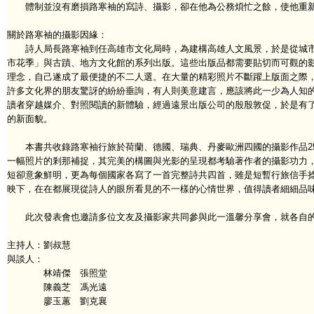
體制並沒有磨損路寒袖的寫詩、攝影，卻在他為公務煩忙之餘，使他重新
關於路寒袖的攝影因緣：
詩人局長路寒袖到任高雄市文化局時，為建構高雄人文風景，於是從城市
市花季」與古蹟、地方文化館的系列出版。這些出版品都需要貼切而可觀的
理念，自己遂成了最便捷的不二人選。在大量的精彩照片不斷躍上版面之際
許多文化界的朋友驚訝的紛紛垂詢，有人則美意建言，應該將此一少為人知
讀者穿越媒介、對照閱讀的新體驗，經過遠景出版公司的殷殷敦促，於是有
的新面貌。
本書共收錄路寒袖行旅於荷蘭、德國、瑞典、丹麥歐洲四國的攝影作品25
一幅照片的剎那補捉，其完美的構圖與光影的呈現都考驗著作者的攝影功力，
短卻意象鮮明，更為每個國家各寫了一首完整詩共四首，雖是短暫行旅信手
映下，在在都展現從詩人的眼所看見的不一樣的心情世界，值得讀者細細品
此次發表會也邀請多位文友及攝影家共同參與此一溫馨分享會，就各自的
主持人：劉叔慧
與談人：
林靖傑 張照堂
陳義芝 馮光遠
廖玉蕙 劉克襄