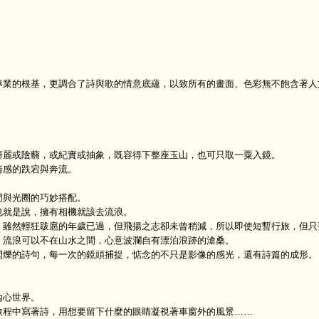
，
。
業的根基，更調合了詩與歌的情意底蘊，以致所有的畫面、色彩無不飽含著人
麗或陰蘙，或紀實或抽象，既容得下整座玉山，也可只取一粟入鏡。
感的跌宕與奔流。
與光圈的巧妙搭配。
就是說，擁有相機就該去流浪。
雖然輕狂跋扈的年歲已過，但飛揚之志卻未曾稍減，所以即使短暫行旅，但只
，流浪可以不在山水之間，心意波瀾自有漂泊浪跡的滄桑。
爍的詩句，每一次的鏡頭捕捉，惦念的不只是影像的感光，還有詩篇的成形。
心世界。
程中寫著詩，用想要留下什麼的眼睛凝視著車窗外的風景……