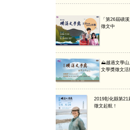
「第26屆磺
徵文中
⛰️越過文學山
文學獎徵文活
2019彰化縣第2
徵文起航！