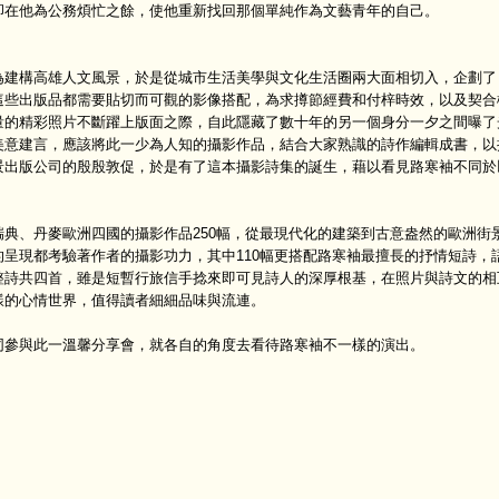
在他為公務煩忙之餘，使他重新找回那個單純作為文藝青年的自己。
建構高雄人文風景，於是從城市生活美學與文化生活圈兩大面相切入，企劃了
這些出版品都需要貼切而可觀的影像搭配，為求撙節經費和付梓時效，以及契合
量的精彩照片不斷躍上版面之際，自此隱藏了數十年的另一個身分一夕之間曝了
美意建言，應該將此一少為人知的攝影作品，結合大家熟識的詩作編輯成書，以
景出版公司的殷殷敦促，於是有了這本攝影詩集的誕生，藉以看見路寒袖不同於
、丹麥歐洲四國的攝影作品250幅，從最現代化的建築到古意盎然的歐洲街
呈現都考驗著作者的攝影功力，其中110幅更搭配路寒袖最擅長的抒情短詩，
整詩共四首，雖是短暫行旅信手捻來即可見詩人的深厚根基，在照片與詩文的相
樣的心情世界，值得讀者細細品味與流連。
參與此一溫馨分享會，就各自的角度去看待路寒袖不一樣的演出。