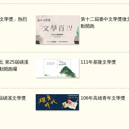
溪文學獎」熱烈
第十二屆臺中文學獎徵
動開跑
丘 第25屆磺溪
111年基隆文學獎
動開跑囉
1屆磺溪文學獎
106年高雄青年文學獎