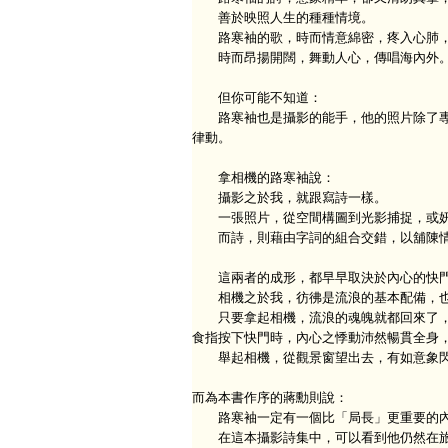
善於映照人生的種種情境。
路寒袖的歌，時而情意綿密，疼入心肺
時而昂揚開闊，舞動人心，傳唱海內外
但你可能不知道：
路寒袖也是攝影的能手，他的照片除了專
律動。
拿相機的路寒袖說：
攝影之於我，就跟寫詩一樣。
一張照片，從空間構圖到光影捕捉，或妍
而詩，則藉由字詞的組合交錯，以舖陳情
這兩者的成形，都早早取決於內心的快門
相機之於我，彷彿是流浪的基本配備，也
只要拿起相機，流浪的魂魄就都回來了，
食指按下快門時，內心之悸動沛然暢貫全身
舉起相機，從觀景窗望出去，有如意象閃
而為本書作序的蔣勳則說：
路寒袖一定有一個比「局長」更重要的內
在這本攝影詩集中，可以看到他仍然在旅