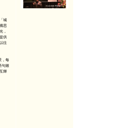
「城
構思
光，
提供
以往
景，每
語句雖
互輝