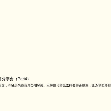
書分享會（Part4）
出版，在誠品信義首度公開發表。本段影片即為當時發表會現況，此為第四段影
，