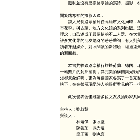
體制並沒有磨損路寒袖的寫詩、攝影，卻
關於路寒袖的攝影因緣：
詩人局長路寒袖到任高雄市文化局時，為
市花季」與古蹟、地方文化館的系列出版。
理念，自己遂成了最便捷的不二人選。在大
許多文化界的朋友驚訝的紛紛垂詢，有人則
讀者穿越媒介、對照閱讀的新體驗，經過遠
的新面貌。
本書共收錄路寒袖行旅於荷蘭、德國、瑞典
一幅照片的剎那補捉，其完美的構圖與光影的
短卻意象鮮明，更為每個國家各寫了一首完
映下，在在都展現從詩人的眼所看見的不一
此次發表會也邀請多位文友及攝影家共同
主持人：劉叔慧
與談人：
林靖傑 張照堂
陳義芝 馮光遠
廖玉蕙 劉克襄