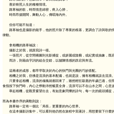
善於映照人生的種種情境。
路寒袖的歌，時而情意綿密，疼入心肺，
時而昂揚開闊，舞動人心，傳唱海內外。
但你可能不知道：
路寒袖也是攝影的能手，他的照片除了專業的根基，更調合了詩與歌的情
律動。
拿相機的路寒袖說：
攝影之於我，就跟寫詩一樣。
一張照片，從空間構圖到光影捕捉，或妍麗或陰蘙，或紀實或抽象，既容
而詩，則藉由字詞的組合交錯，以舖陳情感的跌宕與奔流。
這兩者的成形，都早早取決於內心的快門與光圈的巧妙搭配。
相機之於我，彷彿是流浪的基本配備，也就是說，擁有相機就該去流浪
只要拿起相機，流浪的魂魄就都回來了，雖然輕狂跋扈的年歲已過，但飛
食指按下快門時，內心之悸動沛然暢貫全身，流浪可以不在山水之間，心意
舉起相機，從觀景窗望出去，有如意象閃爍的詩句，每一次的鏡頭捕捉，
而為本書作序的蔣勳則說：
路寒袖一定有一個比「局長」更重要的內心世界。
在這本攝影詩集中，可以看到他仍然在旅程中寫著詩，用想要留下什麼的