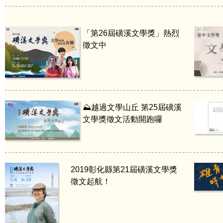
「第26屆磺溪文學獎」熱烈
徵文中
⛰️越過文學山丘 第25屆磺溪
文學獎徵文活動開跑囉
2019彰化縣第21屆磺溪文學獎
徵文起航！