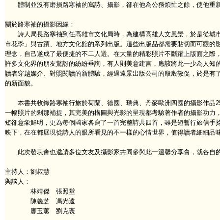
體制並沒有磨損路寒袖的寫詩、攝影，卻在他為公務煩忙之餘，使他重新
關於路寒袖的攝影因緣：
詩人局長路寒袖到任高雄市文化局時，為建構高雄人文風景，於是從城市
市花季」與古蹟、地方文化館的系列出版。這些出版品都需要貼切而可觀的
理念，自己遂成了最便捷的不二人選。在大量的精彩照片不斷躍上版面之際
許多文化界的朋友驚訝的紛紛垂詢，有人則美意建言，應該將此一少為人知
讀者穿越媒介、對照閱讀的新體驗，經過遠景出版公司的殷殷敦促，於是有
的新面貌。
本書共收錄路寒袖行旅於荷蘭、德國、瑞典、丹麥歐洲四國的攝影作品25
一幅照片的剎那補捉，其完美的構圖與光影的呈現都考驗著作者的攝影功力，
短卻意象鮮明，更為每個國家各寫了一首完整詩共四首，雖是短暫行旅信手
映下，在在都展現從詩人的眼所看見的不一樣的心情世界，值得讀者細細品
此次發表會也邀請多位文友及攝影家共同參與此一溫馨分享會，就各自的
主持人：劉叔慧
與談人：
林靖傑 張照堂
陳義芝 馮光遠
廖玉蕙 劉克襄