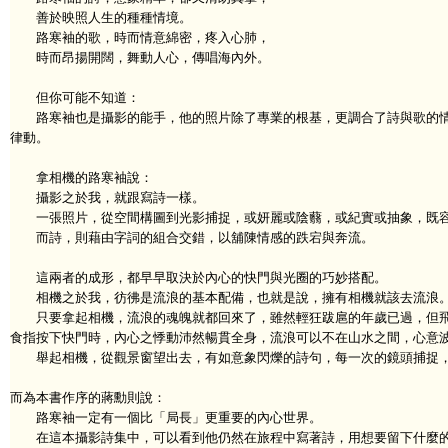
善於映照人生的種種情境。
路寒袖的歌，時而情意綿密，疼入心肺，
時而昂揚開闊，舞動人心，傳唱海內外。
但你可能不知道：
路寒袖也是攝影的能手，他的照片除了專業的根基，更調合了詩與歌的情
律動。
拿相機的路寒袖說：
攝影之於我，就跟寫詩一樣。
一張照片，從空間構圖到光影捕捉，或妍麗或陰蘙，或紀實或抽象，既容
而詩，則藉由字詞的組合交錯，以舖陳情感的跌宕與奔流。
這兩者的成形，都早早取決於內心的快門與光圈的巧妙搭配。
相機之於我，彷彿是流浪的基本配備，也就是說，擁有相機就該去流浪
只要拿起相機，流浪的魂魄就都回來了，雖然輕狂跋扈的年歲已過，但飛
食指按下快門時，內心之悸動沛然暢貫全身，流浪可以不在山水之間，心意
舉起相機，從觀景窗望出去，有如意象閃爍的詩句，每一次的鏡頭捕捉，
而為本書作序的蔣勳則說：
路寒袖一定有一個比「局長」更重要的內心世界。
在這本攝影詩集中，可以看到他仍然在旅程中寫著詩，用想要留下什麼的