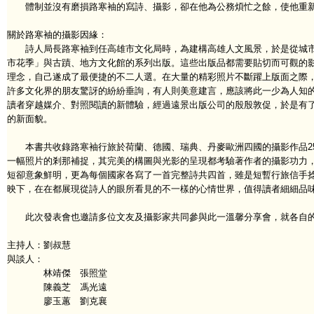
體制並沒有磨損路寒袖的寫詩、攝影，卻在他為公務煩忙之餘，使他重新
關於路寒袖的攝影因緣：
詩人局長路寒袖到任高雄市文化局時，為建構高雄人文風景，於是從城市
市花季」與古蹟、地方文化館的系列出版。這些出版品都需要貼切而可觀的
理念，自己遂成了最便捷的不二人選。在大量的精彩照片不斷躍上版面之際
許多文化界的朋友驚訝的紛紛垂詢，有人則美意建言，應該將此一少為人知
讀者穿越媒介、對照閱讀的新體驗，經過遠景出版公司的殷殷敦促，於是有
的新面貌。
本書共收錄路寒袖行旅於荷蘭、德國、瑞典、丹麥歐洲四國的攝影作品25
一幅照片的剎那補捉，其完美的構圖與光影的呈現都考驗著作者的攝影功力，
短卻意象鮮明，更為每個國家各寫了一首完整詩共四首，雖是短暫行旅信手
映下，在在都展現從詩人的眼所看見的不一樣的心情世界，值得讀者細細品
此次發表會也邀請多位文友及攝影家共同參與此一溫馨分享會，就各自的
主持人：劉叔慧
與談人：
林靖傑 張照堂
陳義芝 馮光遠
廖玉蕙 劉克襄