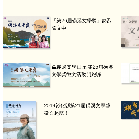
「第26屆磺溪文學獎」熱烈
徵文中
⛰️越過文學山丘 第25屆磺溪
文學獎徵文活動開跑囉
2019彰化縣第21屆磺溪文學獎
徵文起航！