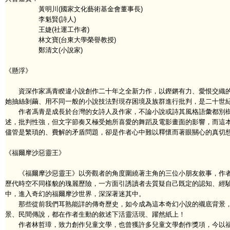
黃明川(國家文化藝術基金會董事長)
李魁賢(詩人)
王婕(社運工作者)
林文寶(台東大學榮譽教授)
鄭清文(小說家)
《懸浮》
資深作家馮青睽違小說創作二十年之全新力作，以鏗鏘有力、愛恨交織的
她抽絲剝繭、用不同一般的小說技法對現存困境及族群進行批判，是二十世
作者馮青是成長於台灣的女詩人及作家，不論小說或詩其風格語彙都別樹
述，批判性強，但文字節奏又極受她所喜愛的舞蹈及電影畫面的影響，而這
儘管是繁瑣的、費解的矛盾問題，卻是作者心中難以釋懷而著眼關心的真切
《福爾摩沙惡靈王》
《福爾摩沙惡靈王》以旁觀者的角度圍繞著主角的三位小朋友敘事，作者
歷代時空不同樣貌的瑰麗歷險，一方面引誘讀者去質疑自己既定的認知、經
中，進入奇幻的福爾摩沙世界，深深著迷其中。
那些從前我們耳熟能詳的傳奇歷史，如今成為這本奇幻小說的襯底背景，
景、民間傳說，都在作者生動的敘述下活靈活現、躍然紙上！
作者林哲璋，致力創作兒童文學，也曾獲許多兒童文學創作獎項，今以福