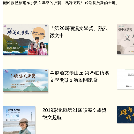
能如親歷福爾摩沙數百年來的演變，熟稔這塊生於斯長於斯的土地。
「第26屆磺溪文學獎」熱烈
徵文中
⛰️越過文學山丘 第25屆磺溪
文學獎徵文活動開跑囉
2019彰化縣第21屆磺溪文學獎
徵文起航！