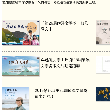
能如親歷福爾摩沙數百年來的演變，熟稔這塊生於斯長於斯的土地。
「第26屆磺溪文學獎」熱烈
徵文中
⛰️越過文學山丘 第25屆磺溪
文學獎徵文活動開跑囉
2019彰化縣第21屆磺溪文學獎
徵文起航！