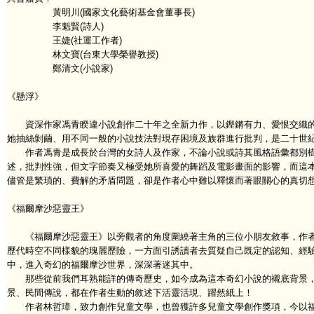
黃明川(國家文化藝術基金會董事長)
李魁賢(詩人)
王婕(社運工作者)
林文寶(台東大學榮譽教授)
鄭清文(小說家)
《懸浮》
資深作家馮青睽違小說創作二十年之全新力作，以鏗鏘有力、愛恨交織的
她抽絲剝繭、用不同一般的小說技法對現存困境及族群進行批判，是二十世
作者馮青是成長於台灣的女詩人及作家，不論小說或詩其風格語彙都別樹
述，批判性強，但文字節奏又極受她所喜愛的舞蹈及電影畫面的影響，而這
儘管是繁瑣的、費解的矛盾問題，卻是作者心中難以釋懷而著眼關心的真切
《福爾摩沙惡靈王》
《福爾摩沙惡靈王》以旁觀者的角度圍繞著主角的三位小朋友敘事，作者
歷代時空不同樣貌的瑰麗歷險，一方面引誘讀者去質疑自己既定的認知、經
中，進入奇幻的福爾摩沙世界，深深著迷其中。
那些從前我們耳熟能詳的傳奇歷史，如今成為這本奇幻小說的襯底背景，
景、民間傳說，都在作者生動的敘述下活靈活現、躍然紙上！
作者林哲璋，致力創作兒童文學，也曾獲許多兒童文學創作獎項，今以福