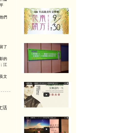
平
他們
留了
影的
；江
及文
文活