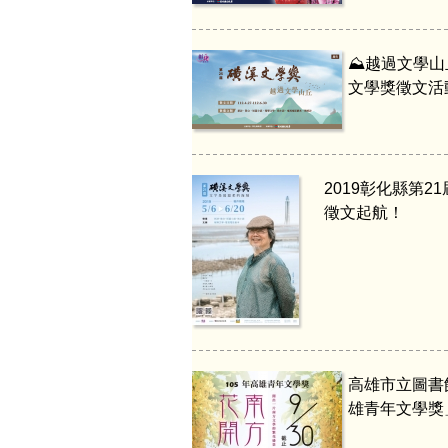
⛰️越過文學山
文學獎徵文活
2019彰化縣第2
徵文起航！
高雄市立圖書
雄青年文學獎