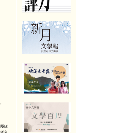
。
》團隊
評論