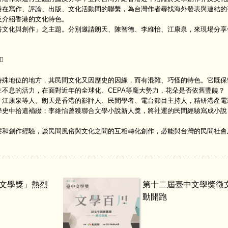
港在寫作、評論、出版、文化活動間的聯繫，為台灣作者尋找海外發表與連結的
及介紹香港的文化特色。
文化與創作」之主題。分別邀請朗天、陳智德、李維怡、江康泉，來現場分享

殊地位的地方，其民間文化又因歷史的因緣，而有混雜、巧怪的特色。它既保
不息的活力，在面對近年的全球化、CEPA等龐大勢力，花朵是否依舊豐饒？
江康泉等人。朗天是香港的影評人、民間學者、電台節目主持人，精研港產電
學史中拾遺補綴；李維怡曾獲聯合文學小說新人獎，將社運的民間經驗寫成小說
和創作經驗，談民間風俗與文化之間的互相轉化創作，必能與台灣的民間社會
溪文學獎」熱烈
第十二屆臺中文學獎徵
動開跑