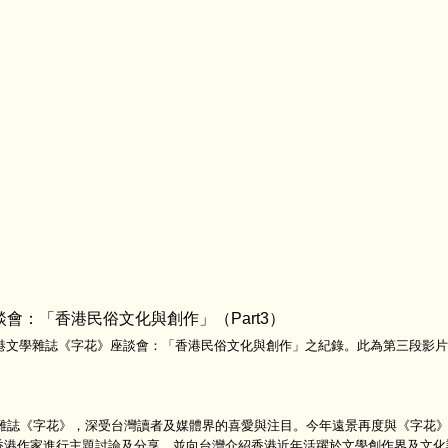
座談會：「香港民俗文化與創作」（Part3）
港文學雜誌《字花》座談會：「香港民俗文化與創作」之紀錄。此為第三段影片
誌《字花》，深受台灣讀者及媒體界的喜愛與注目。今年遠景再度與《字花
香港作家進行主題討論及分享，並向台灣介紹香港近年活躍於文學創作界及文化