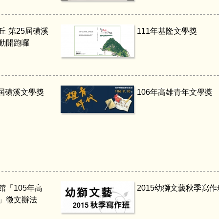
丘 第25屆磺溪
111年基隆文學獎
動開跑囉
1屆磺溪文學獎
106年高雄青年文學獎
館「105年高
2015幼獅文藝秋季寫作
」徵文辦法