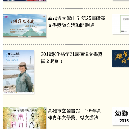
⛰️越過文學山丘 第25屆磺溪
文學獎徵文活動開跑囉
2019彰化縣第21屆磺溪文學獎
徵文起航！
高雄市立圖書館「105年高
雄青年文學獎」徵文辦法