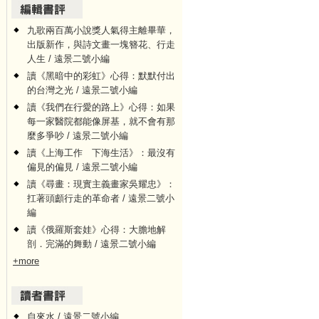
九歌兩百萬小說獎人氣得主離畢華，
出版新作，與詩文畫一塊簪花、行走
人生 / 遠景二號小編
讀《黑暗中的彩虹》心得：默默付出
的台灣之光 / 遠景二號小編
讀《我們在行愛的路上》心得：如果
每一家醫院都能像屏基，就不會有那
麼多爭吵 / 遠景二號小編
讀《上海工作 下海生活》：最沒有
偏見的偏見 / 遠景二號小編
讀《尋畫：現實主義畫家吳耀忠》：
扛著頭顱行走的革命者 / 遠景二號小
編
讀《俄羅斯套娃》心得：大膽地解
剖．完滿的舞動 / 遠景二號小編
+more
自來水 / 遠景二號小編