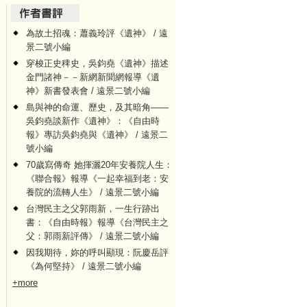
為故土招魂：蕭義玲評《遺神》 / 遠
景二號小編
穿梭正史稗史，吳鈞堯《遺神》描述
金門諸神－－新網新聞網報導《遺
神》新書發表會 / 遠景二號小編
島與神的命運、歷史，及其暗角——
吳鈞堯談新作《遺神》：《自由時
報》專訪吳鈞堯與《遺神》 / 遠景二
號小編
70歲寫傳奇 她揮灑20年安養院人生：
《聯合報》報導《一起幸福到老：安
養院的流轉人生》 / 遠景二號小編
台灣民主之父郭雨新，一生行跡出
書：《自由時報》報導《台灣民主之
父：郭雨新評傳》 / 遠景二號小編
因我期待，妳的呼叫顯現：阮慶岳評
《為何堅持》 / 遠景二號小編
+more