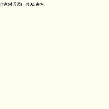
家(林景淵)，共0篇書評。