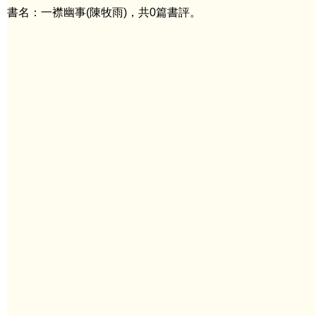
書名：一襟幽事(陳牧雨)，共0篇書評。