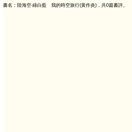
書名：陸海空‧綠白藍 我的時空旅行(黃作炎)，共0篇書評。