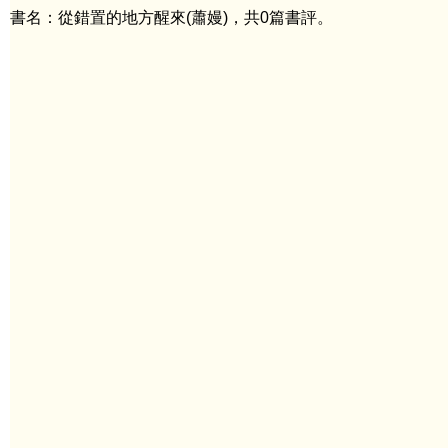
書名：從錯置的地方醒來(蕭嫚)，共0篇書評。