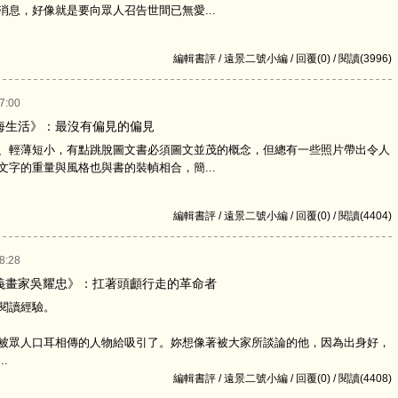
消息，好像就是要向眾人召告世間已無愛...
編輯書評 / 遠景二號小編 / 回覆(0) / 閱讀(3996)
7:00
海生活》：最沒有偏見的偏見
輕薄短小，有點跳脫圖文書必須圖文並茂的概念，但總有一些照片帶出令人
文字的重量與風格也與書的裝幀相合，簡...
編輯書評 / 遠景二號小編 / 回覆(0) / 閱讀(4404)
8:28
義畫家吳耀忠》：扛著頭顱行走的革命者
閱讀經驗。
眾人口耳相傳的人物給吸引了。妳想像著被大家所談論的他，因為出身好，
.
編輯書評 / 遠景二號小編 / 回覆(0) / 閱讀(4408)