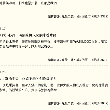
地震與海嘯，劇情也緊扣著一直都是我們...
編輯書評 / 遠景二號小編 / 回覆(0) / 閱讀(3322)
8:17
水師》心得：將氣味擬人化的小香水師
香水專櫃，驚喜地嗅聞各種芳香。接著那些明亮的名牌LOGO入眼，讓我
貴品牌串聯在一起，以為那LOGO...
編輯書評 / 遠景二號小編 / 回覆(0) / 閱讀(3624)
1:25
得：洶湧不盡、永遠不老的創作爆發力
便是秉持著一種深入淺出的原則，將一位偉大的人物或其理念，化為普通讀
家常、能親近的平凡。蕭瓊瑞教授為藝術...
編輯書評 / 遠景二號小編 / 回覆(0) / 閱讀(3032)