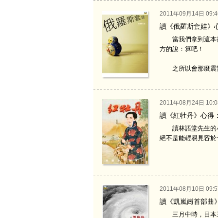
2011年09月14日 09:4
讀《俄羅斯套娃》
當我們拿到這本書
方的說：算吧！
之所以會那麼震驚，
2011年08月24日 10:0
讀《紅牡丹》心得
讀林語堂先生的小
絕不是能輕易見容於
2011年08月10日 09:5
讀《凱嵐崗首部曲
三月中時，日本三