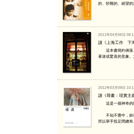
的、吵雜的、絕望的
2012年04月06日 08:1
讀《上海工作 下
這本書簡約俐落、
著迷或驚喜的意象。
2012年03月09日 10:1
讀《尋畫：現實主
這是一個神奇的
不知不覺中，妳被
所以舉手投足間總有..