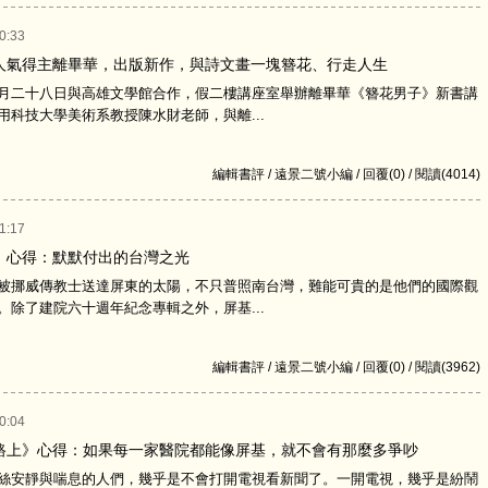
0:33
人氣得主離畢華，出版新作，與詩文畫一塊簪花、行走人生
二十八日與高雄文學館合作，假二樓講座室舉辦離畢華《簪花男子》新書講
用科技大學美術系教授陳水財老師，與離...
編輯書評 / 遠景二號小編 / 回覆(0) / 閱讀(4014)
1:17
》心得：默默付出的台灣之光
挪威傳教士送達屏東的太陽，不只普照南台灣，難能可貴的是他們的國際觀
。除了建院六十週年紀念專輯之外，屏基...
編輯書評 / 遠景二號小編 / 回覆(0) / 閱讀(3962)
0:04
路上》心得：如果每一家醫院都能像屏基，就不會有那麼多爭吵
安靜與喘息的人們，幾乎是不會打開電視看新聞了。一開電視，幾乎是紛鬧