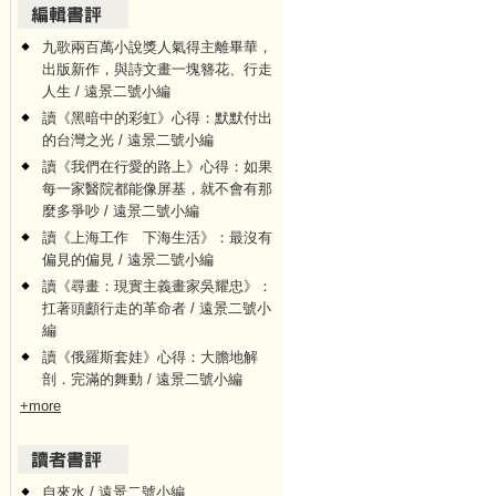
九歌兩百萬小說獎人氣得主離畢華，
出版新作，與詩文畫一塊簪花、行走
人生 / 遠景二號小編
讀《黑暗中的彩虹》心得：默默付出
的台灣之光 / 遠景二號小編
讀《我們在行愛的路上》心得：如果
每一家醫院都能像屏基，就不會有那
麼多爭吵 / 遠景二號小編
讀《上海工作 下海生活》：最沒有
偏見的偏見 / 遠景二號小編
讀《尋畫：現實主義畫家吳耀忠》：
扛著頭顱行走的革命者 / 遠景二號小
編
讀《俄羅斯套娃》心得：大膽地解
剖．完滿的舞動 / 遠景二號小編
+more
自來水 / 遠景二號小編