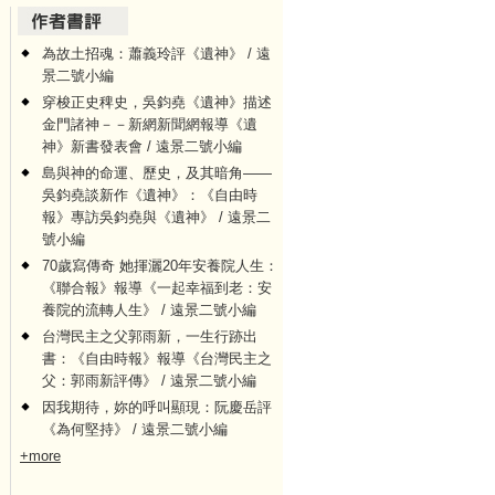
為故土招魂：蕭義玲評《遺神》 / 遠
景二號小編
穿梭正史稗史，吳鈞堯《遺神》描述
金門諸神－－新網新聞網報導《遺
神》新書發表會 / 遠景二號小編
島與神的命運、歷史，及其暗角——
吳鈞堯談新作《遺神》：《自由時
報》專訪吳鈞堯與《遺神》 / 遠景二
號小編
70歲寫傳奇 她揮灑20年安養院人生：
《聯合報》報導《一起幸福到老：安
養院的流轉人生》 / 遠景二號小編
台灣民主之父郭雨新，一生行跡出
書：《自由時報》報導《台灣民主之
父：郭雨新評傳》 / 遠景二號小編
因我期待，妳的呼叫顯現：阮慶岳評
《為何堅持》 / 遠景二號小編
+more