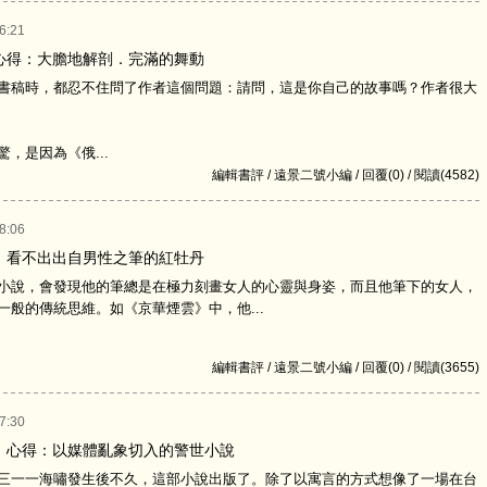
6:21
心得：大膽地解剖．完滿的舞動
稿時，都忍不住問了作者這個問題：請問，這是你自己的故事嗎？作者很大
是因為《俄...
編輯書評 / 遠景二號小編 / 回覆(0) / 閱讀(4582)
8:06
：看不出出自男性之筆的紅牡丹
說，會發現他的筆總是在極力刻畫女人的心靈與身姿，而且他筆下的女人，
一般的傳統思維。如《京華煙雲》中，他...
編輯書評 / 遠景二號小編 / 回覆(0) / 閱讀(3655)
7:30
》心得：以媒體亂象切入的警世小說
一一海嘯發生後不久，這部小說出版了。除了以寓言的方式想像了一場在台