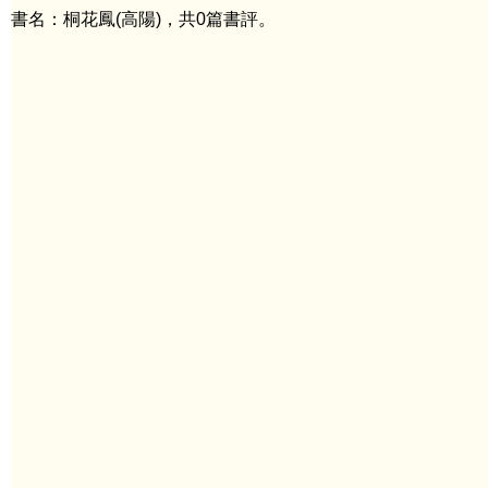
書名：桐花鳳(高陽)，共0篇書評。