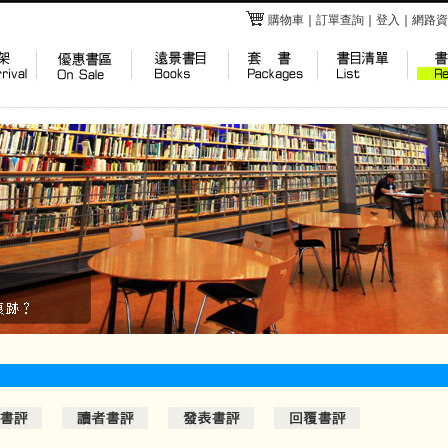
購物車
｜
訂單查詢
｜
登入
｜
網路資