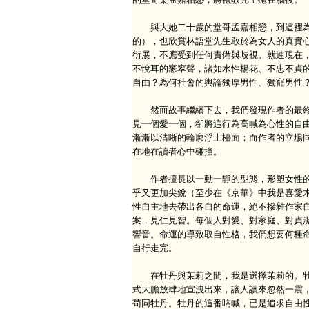
與大她二十歲的堂哥孟嘉相戀，到這裡為
的），也欣賞林語堂先生敢於為女人的真實
衍展，不應受到任何責備與歧視。就連現在
不悅耳的窸窣聲，諸如水性楊花、不忠不貞
自由？為何社會的輿論獨厚男性、獨寵男性
然而故事繼續下去，我們發現作者的最終
見一個愛一個，卻將這行為高喊為心性的自
漸漸以清晰的輪廓浮上檯面；而作者的立場
在地在讀者心中碰撞。
作者擅長以一動一靜的型態，形塑女性的
乎又更加尖銳（至少在《京華》中我是喜愛
性自主地去帶出各自的命運，絕不摻雜作家
案，見仁見智。每個人對愛、對家庭、對貞
響音。命運的導致取自性格，我們想要何種
自行走完。
在牡丹與茉莉之間，我是選擇茉莉的。牡丹在第
式大膽放肆地宣洩出來，讓人讀來忽然一震
苟同牡丹。牡丹的這番吶喊，已是追求自由