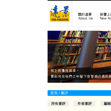
首頁
/
書評