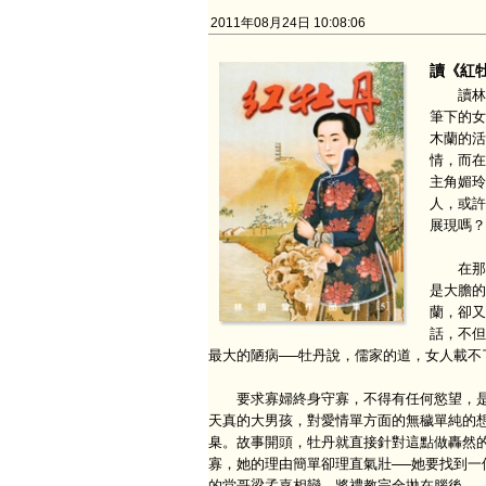
2011年08月24日 10:08:06
讀《紅
讀林語
筆下的女
木蘭的活
情，而在
主角媚玲
人，或許
展現嗎？
在那封
是大膽的
蘭，卻又
話，不但
最大的陋病──牡丹說，儒家的道，女人載不
要求寡婦終身守寡，不得有任何慾望，是
天真的大男孩，對愛情單方面的無穢單純的
臬。故事開頭，牡丹就直接針對這點做轟然
寡，她的理由簡單卻理直氣壯──她要找到
的堂哥梁孟嘉相戀，將禮教完全拋在腦後。