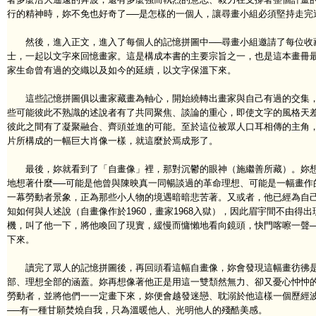
行的精神時，妳不免也好奇了──是怎樣的一個人，讓尋畫小組必須堅持走完
然後，進入正文，進入了每個人的記憶拼圖中──尋畫小組邀請了每位收
士，一起以文字來回憶畫家。這是構成本書的主要宗旨之一，也是這本畫冊
家生命曾有過的交織以及如今的延續，以文字保溫下來。
這些記憶拼圖俱以畫家藏畫為軸心，開始繞轉出畫家與自己有過的交集，
些可能彼此不熟識的述說者有了共同聚焦、談論的重心，即使文字的風格天
彼此之間有了凝聚融合、齊頭並進的可能。至於這位被眾人口耳相傳的主角
片所構成的一幅巨大肖像一樣，就這麼於焉成形了。
最後，妳就看到了「自畫像」裡，那對沉鬱的眼神（施繼善所藏）。妳想
地想著什麼──可能是他曾與陳映真一同暢談過的革命理想、可能是一幅畫作
一幕勞動者景象，正為那些小人物的境遇暗暗悲苦著。又或者，他已經為自
知如何與人述說（自畫像作於1960，畫家1968入獄），因此眉宇間不由得
機，叫了他一下，將他喚回了現實，緩慢而慵懶地看向鏡頭，快門喀嚓一聲─
下來。
讀完了眾人的記憶拼圖後，再回頭看這幅自畫像，妳會發現這幅畫彷彿是
部、理想全部的涵蓋。妳再想像著他正是用這一雙頹然無力、卻又憂心忡忡
勞動者，並將他們一一定畫下來，妳便會越發迷戀、耽溺於他這樣一個歷經
──有一種甘願焚燒自我，只為溫暖他人、光明他人的殘酷美感。