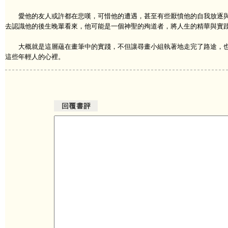
愛他的友人或許都在悲嘆，可惜他的遭遇，甚至有些厭憤他的自我放逐與
去認識他的後生晚輩看來，他可能是一個神聖的殉道者，將人生的精華與實
大概就是這層蘊在畫筆中的實踐，不但讓尋畫小組執著地走完了路途，也
這些年輕人的心裡。