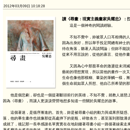
2012年03月09日 10:18:28
讀《尋畫：現實主義畫家吳耀忠》：
這是一個神奇的閱讀經驗。
不知不覺中，妳被眾人口耳相傳的人物
因為出身好，所以舉手投足間總有紳士的
待在角落，聽著人高談闊論；但妳不能說
從來不用言說的，從他的寡言、從他作畫
又因為心中那股革命的激盪從未消滅，
藝術的理想實現，所以當他的畫作一次又
生命也像他那模糊、暈染的筆觸一樣，漸
個生命就如眾人所想、他自己所希望的那
他是個悲劇，卻也是一個提著斷頭前行的英雄，不知不覺，就教人迷戀上
因為《尋畫》，而讓人更汲汲營營地想多知道一些關於吳耀忠的故事。
這個著迷，是循序漸進的。首先，妳是被尋畫小組的動力與成果所疑惑、
落，他的畢生畫作也就像那從高處摔下的瓷瓶，碎散各方，甚至落到那陰溝
成就了，後記那一長串感謝名單實實在在地刻鏤著尋畫小組一路循著線索走
著多麼浩大遙遠的奔波，還有多麼強而執烈的意志、毅力在支撐著整個計畫