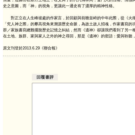
史之意圖，而「神」的視角，更讓此一通史有了濃厚的精神性格。
對正立在人生峰坡處的作家言，於回顧與前瞻並峙的中年此際，從《火殤
「究人神之際」的攀高視角來溯源歷史命脈，為故土故人招魂，作家書寫的
群／家族書寫總難擺脫歷史記憶之糾結，然而《遺神》卻讓我們看到了另一
在土地、族群、家與家人之外的神之尋回，那是《遺神》的密語：愛與聆聽
原文刊登於2013.6.29《聯合報》