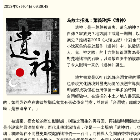
2013年07月04日 09:39:48
為故土招魂：蕭義玲評《遺神》
遺神，是一尊尊被遺失、遺忘的神？或
自傳？家族史？地方誌？或是一則則，以
索史？延續著2010《火殤世紀》中對
小說家吳鈞堯於新作《遺神》中，以縱情
人、鬼、神之際」的十六則短篇匯聚為長
對楚地諸神的召喚，以連繫血脈中的族群
了令人眼睛一亮的《遺神》誕生。
地方書寫是80年代以降台灣文學的重
也發現文化語境對歷史記憶的強烈主導與
即如鄭成功僅在台灣停留一年多的時間，
台灣經驗中。在這樣的本土／地方書寫風
的，如同吳鈞堯在書跋對鄭氏究竟有否砍伐金門樹，並建造「台灣號」船艦
民，是被遺棄了。」
被遺棄、宿命般的歷史斷裂感，與隨之而生的再尋回、再補綴時間裂縫之
是小說家的最深情所在，而代其傳達深情者，便是一一出場的「遺神們」，
魂，將陷落在不同歷史斷裂處的諸神們一一召回，而神與人之間的聲聲呼喚
情畫，透露出在那方土地上，在父與子的代代傳承間，金門人的性格、情感