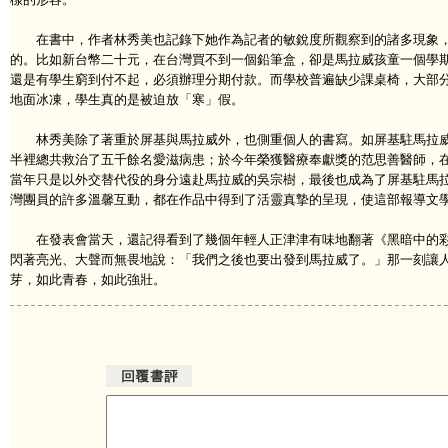
在書中，作者林秀美也記錄下她作為記者的敏銳度所觀察到的諸多現象，
的。比如新台幣二十元，在台灣買不到一個鉛筆盒，卻是馬拉威孩童一個學
還是有學生窮到付不起，必須辦理分期付款。而學校普遍缺少課桌椅，大部
地面冰凍，學生真的是被迫放「寒」假。
林秀美除了著重於屏基與馬拉威外，也側重個人的書寫。如屏基駐馬拉威
半裡總共救治了五千餘名愛滋病患；於今年榮獲醫療奉獻獎的范思善醫師，
當年只是以外交替代役的身分遠赴馬拉威的吳宗樹，最後也成為了屏基駐馬
灣團員的許多溫馨互動，都在作品中得到了活靈真摯的呈現，使這部報導文
在發表會當天，還記得看到了幾個年輕人正津津有味地翻著《黑暗中的彩
閃著亮光、大聲而無畏地說：「我們之後也要出發到馬拉威了。」那一刻讓人
芽，如此青春，如此強壯。