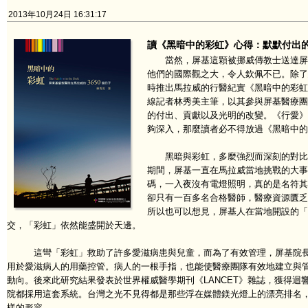
2013年10月24日 16:31:17
讀《黑暗中的彩虹》心得：默默付出
當然，屏基這顆被挪威傳教士送達屏東
他們的國際觀之大，令人欽佩不已。除了
時推出馬拉威的行醫紀實《黑暗中的彩虹
線記者林秀美主筆，以其參與屏基醫療團
的付出、貢獻以及光明的改變。《行愛》
夠深入，那麼讀者必不得放過《黑暗中的
黑暗與彩虹，多麼強烈而深刻的對比，
期間，屏基一直在馬拉威當地挑戰的大事
碼，一入夜沒有電燈照明，真的是名符其
卻只有一百多名合格醫師，醫療資源匱乏
所以也可以想見，屏基人在當地開設的「
交，「彩虹」依然能盛開於天邊。
這彎「彩虹」救助了許多愛滋病患與兒童，而為了有效管理，屏基院長
用於愛滋病人的用藥控管。病人的一根手指，也能使醫療團隊有效地建立與
動向。後來此研究結果發表於世界權威醫學期刊《LANCET》雜誌，獲得迴
院都採用這套系統。台灣之光不見得都是那些浮在媒體鎂光燈上的漂亮排名
樣的形容。