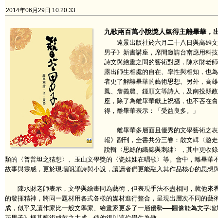
2014年06月29日 10:20:33
九歌兩百萬小說獎人氣得主離畢華，
遠景出版社於六月二十八日與高雄文學
男子》新書講座，席間邀請台南應用科技
詩文與繪畫之間的藝術對應，陳水財老師
露出師生相處的自在、率性與相知，也為
者更了解離畢華的藝術思想。另外，高雄
鳳、詹義農、鍾順文等詩人，及南投縣政
座，除了為離畢華獻上祝福，也不吝在會
得，離畢華表示：「受益良多。」
離畢華多層面且優秀的文學藝術之表現
報》副刊，全書共分三卷：散文輯〈遊走
說輯〈思絲的織錦與刺繡〉，其中更收錄
類的〈普普坦之猜想〉、玉山文學獎的〈瓷娃娃在唱歌〉等。會中，離畢華
故事與靈感，更於現場朗誦詩與小說，讓讀者們更能融入其作品核心的思想
陳水財老師表示，文學與繪畫同為藝術，但表現手法不盡相同，就他來看
的發揮精神，將同一題材用各式各樣的媒材進行整合，呈現出層次不同的藝
成，似乎又讓作家比一般文學家、繪畫家更多了一層優勢──圖像能為文字增
花男子》極其藝術成就之大成，使他很以這位學生為傲。