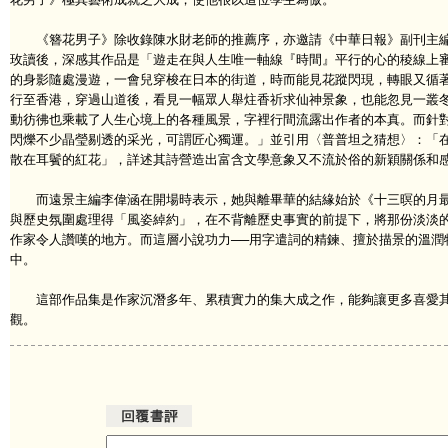
《簪花男子》除收錄陳水財老師的推薦序，亦邀請《中華日報》副刊主編
玫讀後，深感其作品是「遊走在與人生唯一軸線『時間』平行的心的稜線上
的身影隨處漫遊，一會兒穿梭在日本的街道，時而能見花蹤閃現，轉眼又循
行至香港，穿過山道後，看見一幅眾人舉炷香祈求仙神景象，也能忽見一叢
動彷彿也乘載了人生心境上的各種風景，字裡行間流露出作者的本真。而針
閃爍不少晶瑩剔透的采光，可謂匠心獨運。」並引用〈普普坦之猜想〉：「
散在耳鬢的紅花」，詳述其詩營造出富含文學意象又不流於俗的新穎關係和
而遠景主編李偉涵在開場時表示，她與離畢華的結緣始於《十三暝的月最
與歷史氛圍處理得「風姿綽約」，在不背離歷史事實的前提下，將那份淡淡
作家令人讚嘆的地方。而這層小說功力──用字遣詞的精鍊、擅於描景的溫潤
中。
這部作品集是作家沉潛多年、累積實力的集大成之作，能夠讓更多喜愛其
觀。