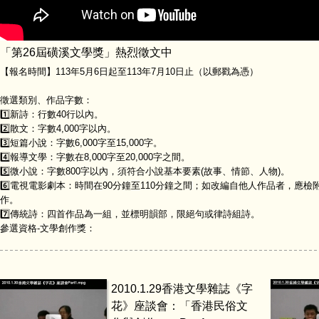
「第26屆磺溪文學獎」熱烈徵文中
【報名時間】113年5月6日起至113年7月10日止（以郵戳為憑）
徵選類別、作品字數：
1️⃣新詩：行數40行以內。
2️⃣散文：字數4,000字以內。
3️⃣短篇小說：字數6,000字至15,000字。
4️⃣報導文學：字數在8,000字至20,000字之間。
5️⃣微小說：字數800字以內，須符合小說基本要素(故事、情節、人物)。
6️⃣電視電影劇本：時間在90分鐘至110分鐘之間；如改編自他人作品者，
作。
7️⃣傳統詩：四首作品為一組，並標明韻部，限絕句或律詩組詩。
參選資格-文學創作獎：
2010.1.29香港文學雜誌《字
花》座談會：「香港民俗文