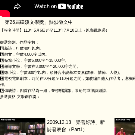
「第26屆磺溪文學獎」熱烈徵文中
【報名時間】113年5月6日起至113年7月10日止（以郵戳為憑）
徵選類別、作品字數：
1️⃣新詩：行數40行以內。
2️⃣散文：字數4,000字以內。
3️⃣短篇小說：字數6,000字至15,000字。
4️⃣報導文學：字數在8,000字至20,000字之間。
5️⃣微小說：字數800字以內，須符合小說基本要素(故事、情節、人物)。
6️⃣電視電影劇本：時間在90分鐘至110分鐘之間；如改編自他人作品者，
作。
7️⃣傳統詩：四首作品為一組，並標明韻部，限絕句或律詩組詩。
參選資格-文學創作獎：
2009.12.13「樂善好詩」新
詩發表會（Part1）